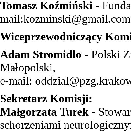
Tomasz Koźmiński -
Fundac
mail:kozminski@gmail.com
Wiceprzewodniczący Komi
Adam Stromidło
- Polski 
Małopolski,
e-mail: oddzial@pzg.krakow
Sekretarz Komisji:
Małgorzata Turek
- Stowarz
schorzeniami neurologiczn