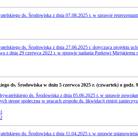
telskiego ds. Środowiska z dnia 07.08.2025 r. w sprawie reprezenta
elskiego ds. Środowiska z dnia 27.06.2025 r. dotycząca projektu uc
 z dnia 29 czerwca 2022 r. w sprawie nadania Parkowi Miejskiemu n
iego ds. Środowiska w dniu 5 czerwca 2025 r. (czwartek) o godz. 
ywatelskiego ds. Środowiska z dnia 05.06.2025 r. w sprawie powoła
cych stronę społeczną w pracach zespołu ds. likwidacji emisji zaniecz
 1
 2
telskiego ds. Środowiska z dnia 11.04.2025 r. w sprawie ustanowien