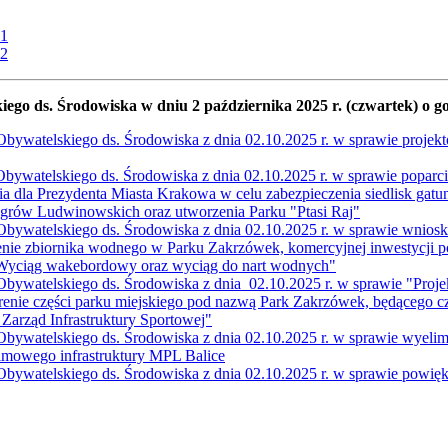
 1
 2
iego ds. Środowiska w dniu 2 października 2025 r. (czwartek) o g
bywatelskiego ds. Środowiska z dnia 02.10.2025 r. w sprawie proje
bywatelskiego ds. Środowiska z dnia 02.10.2025 r. w sprawie poparc
nia dla Prezydenta Miasta Krakowa w celu zabezpieczenia siedlisk gat
grów Ludwinowskich oraz utworzenia Parku "Ptasi Raj"
bywatelskiego ds. Środowiska z dnia 02.10.2025 r. w sprawie wniosk
nie zbiornika wodnego w Parku Zakrzówek, komercyjnej inwestycji p
"Wyciąg wakebordowy oraz wyciąg do nart wodnych"
bywatelskiego ds. Środowiska z dnia 02.10.2025 r. w sprawie "Proje
erenie części parku miejskiego pod nazwą Park Zakrzówek, będącego c
 Zarząd Infrastruktury Sportowej"
bywatelskiego ds. Środowiska z dnia 02.10.2025 r. w sprawie wyeli
zimowego infrastruktury MPL Balice
bywatelskiego ds. Środowiska z dnia 02.10.2025 r. w sprawie powięk