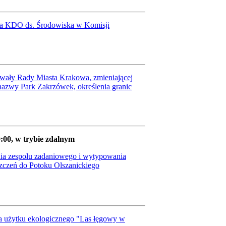
nta KDO ds. Środowiska w Komisji
hwały Rady Miasta Krakowa, zmieniającej
azwy Park Zakrzówek, określenia granic
9:00, w trybie zdalnym
nia zespołu zadaniowego i wytypowania
yszczeń do Potoku Olszanickiego
ia użytku ekologicznego "Las łęgowy w