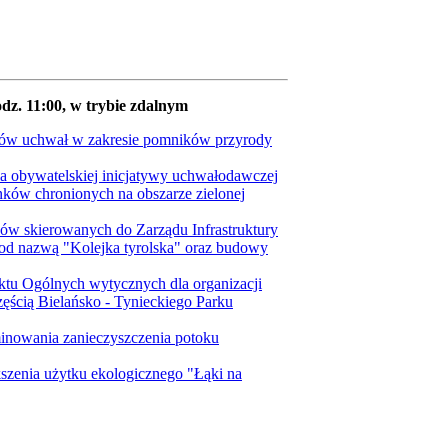
odz. 11:00, w trybie zdalnym
któw uchwał w zakresie pomników przyrody
ia obywatelskiej inicjatywy uchwałodawczej
unków chronionych na obszarze zielonej
ów skierowanych do Zarządu Infrastruktury
od nazwą "Kolejka tyrolska" oraz budowy
ktu Ogólnych wytycznych dla organizacji
zęścią Bielańsko - Tynieckiego Parku
minowania zanieczyszczenia potoku
szenia użytku ekologicznego "Łąki na