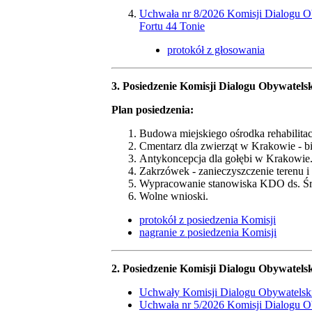
Uchwała nr 8/2026 Komisji Dialogu Ob
Fortu 44 Tonie
protokół z głosowania
​3. Posiedzenie Komisji Dialogu Obywatels
Plan posiedzenia:
Budowa miejskiego ośrodka rehabilitacj
Cmentarz dla zwierząt w Krakowie - bi
Antykoncepcja dla gołębi w Krakowie
Zakrzówek - zanieczyszczenie terenu i
Wypracowanie stanowiska KDO ds. Śro
Wolne wnioski.
protokół z posiedzenia Komisji
nagranie z posiedzenia Komisji
2. Posiedzenie Komisji Dialogu Obywatelsk
Uchwały Komisji Dialogu Obywatelski
Uchwała nr 5/2026 Komisji Dialogu Ob