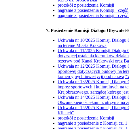
protokół z posiedzenia Komisji
nagranie z posiedzenia Komisji - część
nagranie z posiedzenia Komisji - część
7. Posiedzenie Komisji Dialogu Obywatelsk
Uchwała nr 10/2025 Komisji Dialogu O
na terenie Miasta Krakowa
Uchwała nr 11/2025 Komisji Dialogu O
dotyczącej ustalenia kierunków działa
rezerwy pod Kanał Krakowski oraz Ba
Uchwała nr 12/2025 Komisji Dialogu O
Sportowej dotyczących budowy na tere
komercyjnych inwestycji pod nazwą 
Uchwała nr 13/2025 Komisji Dialogu O
imprez sportowych i kulturalnych na t
Krajobrazowego, zarządcą którego jest
Uchwała nr 14/2025 Komisji Dialogu O
Olszanickiego ściekami z utrzymania 
Uchwała nr 15/2025 Komisji Dialogu O
Klinach"
protokół z posiedzenia Komisji
nagranie z posiedzenie z Komisji cz. 1
nagranie z posiedzenie z Komisji cz. 2