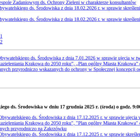
Zespole Zadaniowym ds. Ochrony Zieleni w charakterze konsultantów
watelskiego ds. Środowiska z dnia 18.02.2026 r. w sprawie skreśleni
watelskiego ds. Środowiska z dnia 18.02.2026 r. w sprawie skreślenia
 1
 2
bywatelskiego ds. Środowiska z dnia 7.01.2026 w sprawie ujęcia w t
zazieleniania Krakowa do 2050 roku”, „Plan ogólny Miasta Krakowa”
nnych przyrodniczo wskazanych do ochrony w Społecznej koncepcji o
iego ds. Środowiska w dniu 17 grudnia 2025 r. (środa) o godz. 9:0
bywatelskiego ds. Środowiska z dnia 17.12.2025 r. w sprawie ujęcia 
zazieleniania Krakowa do 2050 roku", "Plan ogólny Miasta Krakowa"
nnych przyrodniczo na Zakrzówku
ywatelskiego ds. Środowiska z dnia 17.12.2025 r. w sprawie skreślen