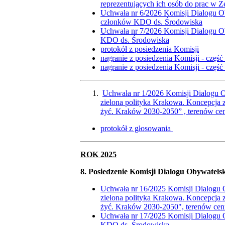
reprezentujących ich osób do prac w 
Uchwała nr 6/2026 Komisji Dialogu Oby
członków KDO ds. Środowiska
Uchwała nr 7/2026 Komisji Dialogu Oby
KDO ds. Środowiska
protokół z posiedzenia Komisji
nagranie z posiedzenia Komisji - część
nagranie z posiedzenia Komisji - część
Uchwała nr 1/2026 Komisji Dialogu O
zielona polityka Krakowa. Koncepcja 
żyć. Kraków 2030-2050” , terenów ce
protokół z głosowania
ROK 2025
8. Posiedzenie Komisji Dialogu Obywatelsk
Uchwała nr 16/2025 Komisji Dialogu O
zielona polityka Krakowa. Koncepcja 
żyć. Kraków 2030-2050", terenów ce
Uchwała nr 17/2025 Komisji Dialogu Ob
KDO ds. Środowiska