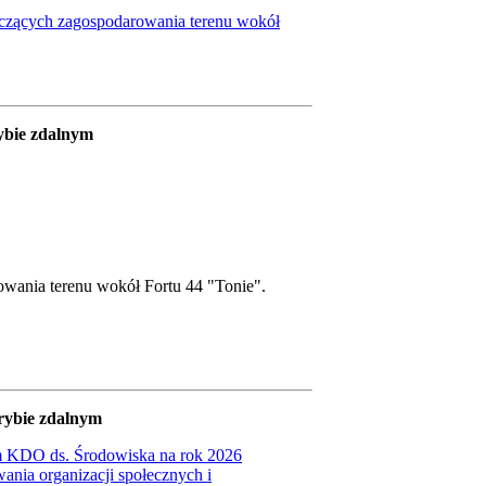
yczących zagospodarowania terenu wokół
rybie zdalnym
wania terenu wokół Fortu 44 "Tonie".
trybie zdalnym
um KDO ds. Środowiska na rok 2026
nia organizacji społecznych i