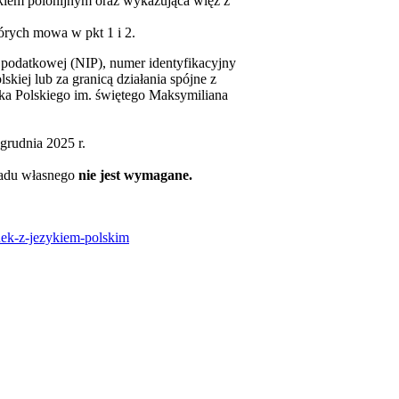
skiem polonijnym oraz wykazująca więź z
órych mowa w pkt 1 i 2.
i podatkowej (NIP), numer identyfikacyjny
iej lub za granicą działania spójne z
zyka Polskiego im. świętego Maksymiliana
grudnia 2025 r.
ładu własnego
nie jest wymagane.
.
nek-z-jezykiem-polskim