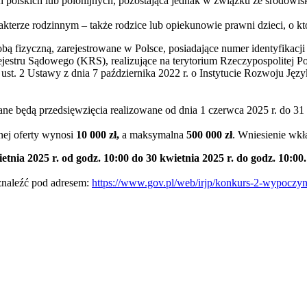
h polskich lub polonijnych, pozostająca jednak w związku ze środowi
terze rodzinnym – także rodzice lub opiekunowie prawni dzieci, o kt
bą fizyczną, zarejestrowane w Polsce, posiadające numer identyfikacj
ru Sądowego (KRS), realizujące na terytorium Rzeczypospolitej Polsk
 ust. 2 Ustawy z dnia 7 października 2022 r. o Instytucie Rozwoju Ję
e będą przedsięwzięcia realizowane od dnia 1 czerwca 2025 r. do 31 
nej oferty wynosi
10 000 zł,
a maksymalna
500 000 zł
. Wniesienie wk
etnia 2025 r. od godz. 10:00 do 30 kwietnia 2025 r. do godz. 10:00
znaleźć pod adresem:
https://www.gov.pl/web/irjp/konkurs-2-wypoczy