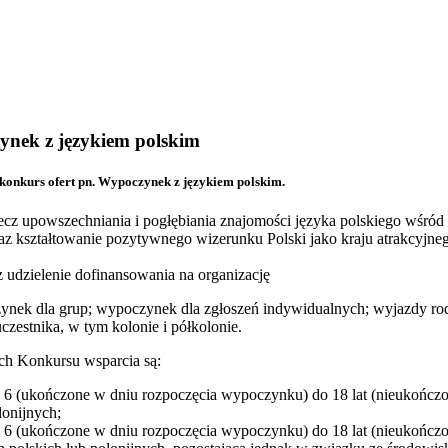
ynek z językiem polskim
 konkurs ofert pn. Wypoczynek z językiem polskim.
ecz upowszechniania i pogłębiania znajomości języka polskiego wśród dz
raz kształtowanie pozytywnego wizerunku Polski jako kraju atrakcyjne
 udzielenie dofinansowania na organizację
nek dla grup; wypoczynek dla zgłoszeń indywidualnych; wyjazdy ro
zestnika, w tym kolonie i półkolonie.
h Konkursu wsparcia są:
od 6 (ukończone w dniu rozpoczęcia wypoczynku) do 18 lat (nieukoń
lonijnych;
od 6 (ukończone w dniu rozpoczęcia wypoczynku) do 18 lat (nieukoń