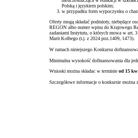
nieuczestnicząca w edukacji w szkołac
Polską i językiem polskim;
w przypadku form wypoczynku o charak
Oferty mogą składać podmioty, niebędące oso
REGON albo numer wpisu do Krajowego Rejest
zadaniami Instytutu, o których mowa w art. 3
Marii Kolbego (t.j. z 2024 poz.1409, 1473).
W ramach niniejszego Konkursu dofinansowan
Minimalna wysokość dofinansowania dla jed
Wnioski można składac
w terminie
od 15 kwi
Szczegółowe informacje o konkursie można 