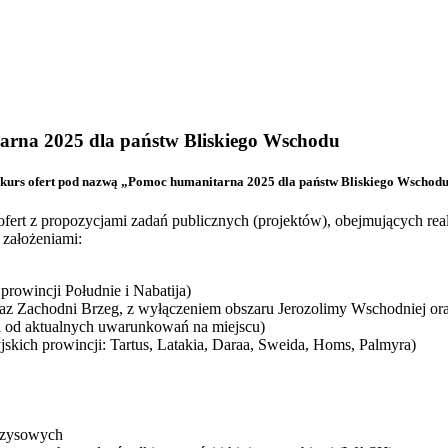
rna 2025 dla państw Bliskiego Wschodu
nkurs ofert pod nazwą „Pomoc humanitarna 2025 dla państw Bliskiego Wschodu
ofert z propozycjami zadań publicznych (projektów), obejmujących rea
 założeniami:
rowincji Południe i Nabatija)
oraz Zachodni Brzeg, z wyłączeniem obszaru Jerozolimy Wschodniej or
ci od aktualnych uwarunkowań na miejscu)
jskich prowincji: Tartus, Latakia, Daraa, Sweida, Homs, Palmyra)
yzysowych