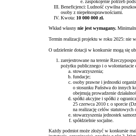
zaspokojenie potrzeb pods
Beneficjenci: Ludność cywilna poszko
osoby z niepełnosprawnościami.
Kwota:
10 000 000 zł.
Wkład własny
nie jest wymagany.
Minimaln
Termin realizacji projektu w roku 2025: nie wc
O udzielenie dotacji w konkursie mogą się ub
zarejestrowane na terenie Rzeczypospol
pożytku publicznego i o wolontariacie
stowarzyszenia;
fundacje;
osoby prawne i jednostki organi
o stosunku Państwa do innych ko
obejmują prowadzenie działalnoś
spółki akcyjne i spółki z ogran
25 czerwca 2010 r. o sporcie (Dz
na realizację celów statutowych
stowarzyszenia jednostek samorz
spółdzielnie socjalne.
Każdy podmiot może złożyć w konkursie maks