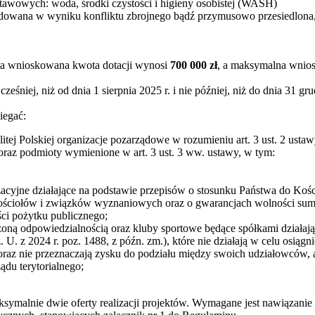
tawowych: woda, środki czystości i higieny osobistej (WASH)
dowana w wyniku konfliktu zbrojnego bądź przymusowo przesiedlona, 
a wnioskowana kwota dotacji wynosi
700 000 zł
, a maksymalna wni
ześniej, niż od dnia 1 sierpnia 2025 r. i nie później, niż do dnia 31 gru
iegać:
itej Polskiej organizacje pozarządowe w rozumieniu art. 3 ust. 2 ustawy
 oraz podmioty wymienione w art. 3 ust. 3 ww. ustawy, w tym:
zacyjne działające na podstawie przepisów o stosunku Państwa do Kości
ściołów i związków wyznaniowych oraz o gwarancjach wolności sumieni
ci pożytku publicznego;
iczoną odpowiedzialnością oraz kluby sportowe będące spółkami działa
. U. z 2024 r. poz. 1488, z późn. zm.), które nie działają w celu osiąg
 oraz nie przeznaczają zysku do podziału między swoich udziałowców,
ądu terytorialnego;
ymalnie dwie oferty realizacji projektów. Wymagane jest nawiązanie