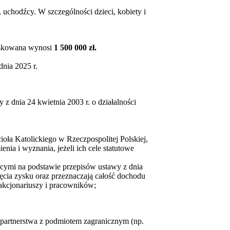
uchodźcy. W szczególności dzieci, kobiety i
oskowana wynosi
1 500 000 zł.
dnia 2025 r.
 z dnia 24 kwietnia 2003 r. o działalności
oła Katolickiego w Rzeczpospolitej Polskiej,
a i wyznania, jeżeli ich cele statutowe
jącymi na podstawie przepisów ustawy z dnia
nięcia zysku oraz przeznaczają całość dochodu
 akcjonariuszy i pracowników;
 partnerstwa z podmiotem zagranicznym (np.