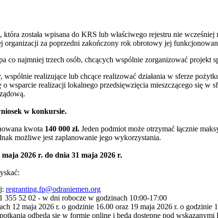
 która została wpisana do KRS lub właściwego rejestru nie wcześniej 
ej organizacji za poprzedni zakończony rok obrotowy jej funkcjonowan
pa co najmniej trzech osób, chcących wspólnie zorganizować projekt s
y, wspólnie realizujące lub chcące realizować działania w sferze pożyt
 o wsparcie realizacji lokalnego przedsięwzięcia mieszczącego się w s
rządową.
niosek w konkursie.
onowana kwota
140 000 zł.
Jeden podmiot może otrzymać łącznie mak
ak możliwe jest zaplanowanie jego wykorzystania.
 maja 2026 r. do dnia 31 maja 2026 r.
yskać:
j:
regranting.fp@odraniemen.org
1 355 52 02 - w dni robocze w godzinach 10:00-17:00
ch 12 maja 2026 r. o godzinie 16.00 oraz 19 maja 2026 r. o godzinie 
Spotkania odbędą się w formie online i będą dostępne pod wskazanymi 