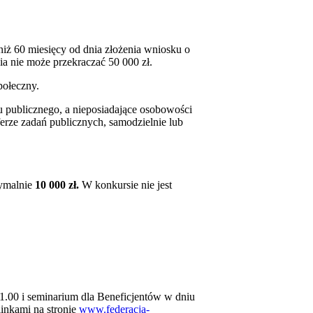
niż 60 miesięcy od dnia złożenia wniosku o
ia nie może przekraczać 50 000 zł.
połeczny.
ku publicznego, a nieposiadające osobowości
ferze zadań publicznych, samodzielnie lub
symalnie
10 000 zł.
W konkursie nie jest
11.00 i seminarium dla Beneficjentów w dniu
linkami na stronie
www.federacja-