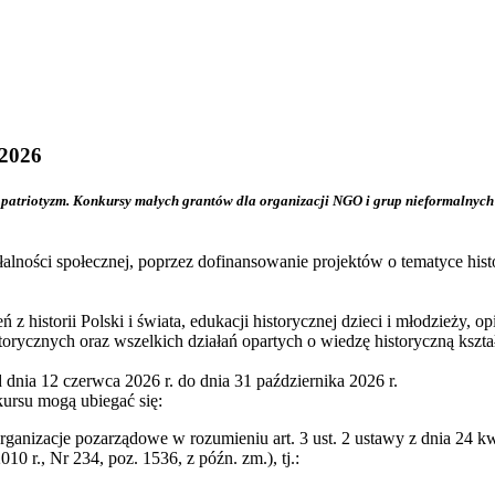
 2026
i patriotyzm. Konkursy małych grantów dla organizacji NGO i grup nieformalnych
łalności społecznej, poprzez dofinansowanie projektów o tematyce his
historii Polski i świata, edukacji historycznej dzieci i młodzieży, 
torycznych oraz wszelkich działań opartych o wiedzę historyczną kszta
dnia 12 czerwca 2026 r. do dnia 31 października 2026 r.
ursu mogą ubiegać się:
organizacje pozarządowe w rozumieniu art. 3 ust. 2 ustawy z dnia 24 kw
10 r., Nr 234, poz. 1536, z późn. zm.), tj.: