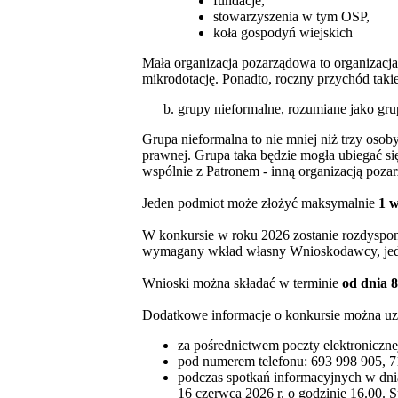
fundacje,
stowarzyszenia w tym OSP,
koła gospodyń wiejskich
Mała organizacja pozarządowa to organizacja,
mikrodotację. Ponadto, roczny przychód taki
grupy nieformalne, rozumiane jako gru
Grupa nieformalna to nie mniej niż trzy osob
prawnej. Grupa taka będzie mogła ubiegać się
wspólnie z Patronem - inną organizacją poza
Jeden podmiot może złożyć maksymalnie
1 w
W konkursie w roku 2026 zostanie rozdysp
wymagany wkład własny Wnioskodawcy, jedn
Wnioski można składać w terminie
od dnia 8
Dodatkowe informacje o konkursie można uz
za pośrednictwem poczty elektroniczne
pod numerem telefonu: 693 998 905, 7
podczas spotkań informacyjnych w dnia
16 czerwca 2026 r. o godzinie 16.00. 