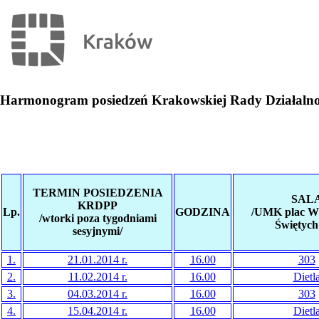
Harmonogram posiedzeń Krakowskiej Rady Działalnoś
TERMIN POSIEDZENIA
SAL
KRDPP
Lp.
GODZINA
/UMK plac Ws
/wtorki poza tygodniami
Świętych 
sesyjnymi/
1.
21.01.2014 r.
16.00
303
2.
11.02.2014 r.
16.00
Dietl
3.
04.03.2014 r.
16.00
303
4.
15.04.2014 r.
16.00
Dietl