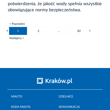
potwierdzenia, że jakość wody spełnia wszystkie
obowiązujące normy bezpieczeństwa.
< Poprzedni
1
2
...
82
Następny >
MIASTO
DZIELNICE
RADA MIASTA
KOMUNIKACJA