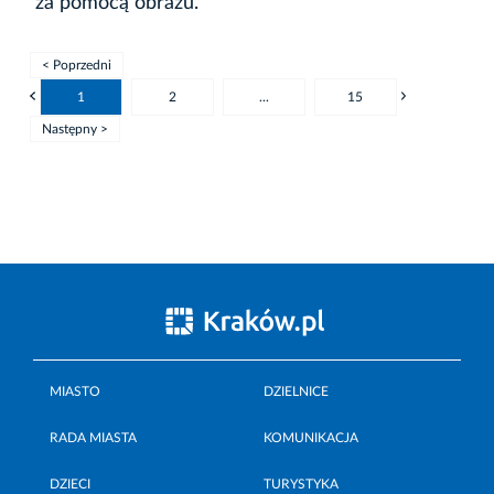
za pomocą obrazu.
< Poprzedni
1
2
...
15
Następny >
MIASTO
DZIELNICE
RADA MIASTA
KOMUNIKACJA
DZIECI
TURYSTYKA