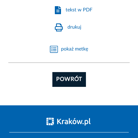
tekst w PDF
drukuj
pokaż metkę
POWRÓT