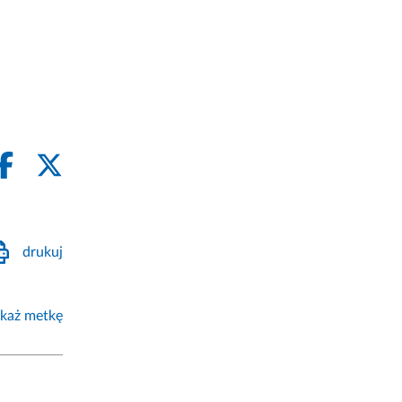
drukuj
każ metkę