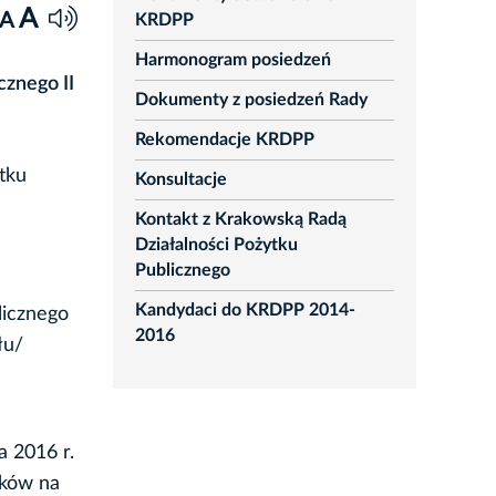
A
A
KRDPP
Harmonogram posiedzeń
cznego II
Dokumenty z posiedzeń Rady
Rekomendacje KRDPP
tku
Konsultacje
Kontakt z Krakowską Radą
Działalności Pożytku
Publicznego
Kandydaci do KRDPP 2014-
licznego
2016
łu/
 2016 r.
aków na