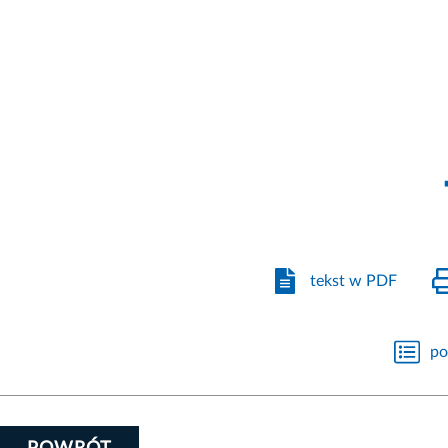
tekst w PDF
po