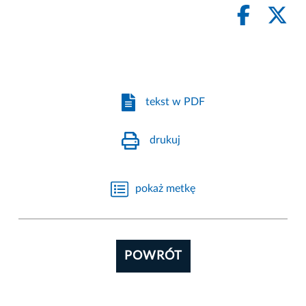
tekst w PDF
drukuj
pokaż metkę
POWRÓT