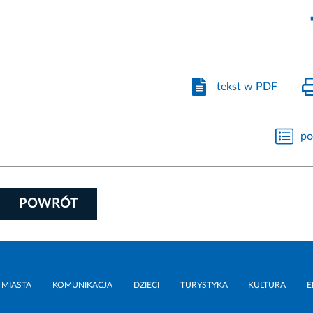
tekst w PDF
po
POWRÓT
 MIASTA
KOMUNIKACJA
DZIECI
TURYSTYKA
KULTURA
E