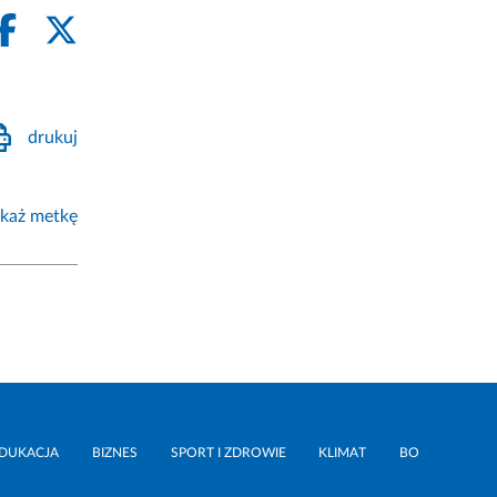
drukuj
każ metkę
DUKACJA
BIZNES
SPORT I ZDROWIE
KLIMAT
BO