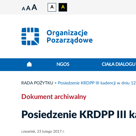
A
A
A
A
A
NGOS
CIAŁA DIALOGU
RADA POŻYTKU
Posiedzenie KRDPP III kadencji w dniu 12
Dokument archiwalny
Posiedzenie KRDPP III ka
czwartek, 23 lutego 2017 r.