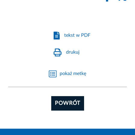
tekst w PDF
drukuj
pokaż metkę
POWRÓT