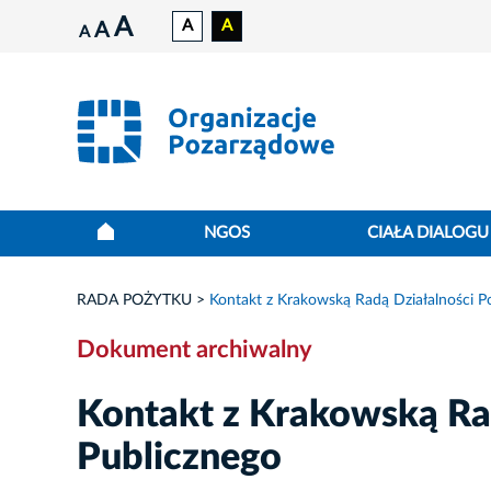
A
A
A
A
A
NGOS
CIAŁA DIALOGU
RADA POŻYTKU
Kontakt z Krakowską Radą Działalności P
Dokument archiwalny
Kontakt z Krakowską Ra
Publicznego