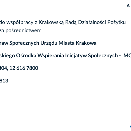
A
do współpracy z Krakowską Radą Działalności Pożytku
 za pośrednictwem
raw Społecznych Urzędu Miasta Krakowa
jskiego Ośrodka Wspierania Inicjatyw Społecznych - 
7804, 12 616 7800
7813