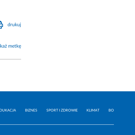
drukuj
każ metkę
DUKACJA
BIZNES
SPORT I ZDROWIE
KLIMAT
BO