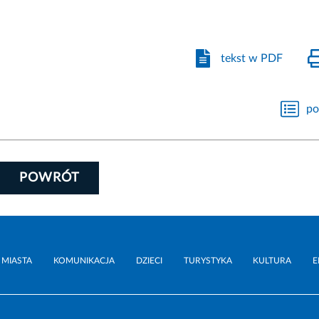
tekst w PDF
po
POWRÓT
 MIASTA
KOMUNIKACJA
DZIECI
TURYSTYKA
KULTURA
E