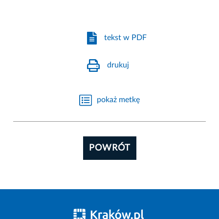
tekst w PDF
drukuj
pokaż metkę
POWRÓT