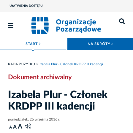
UŁATWIENIA DOSTĘPU
ROZWIŃ MENU
ROZWIŃ
START
NA SKRÓTY
RADA POŻYTKU
Izabela Plur - Członek KRDPP III kadencji
Dokument archiwalny
Izabela Plur - Członek
KRDPP III kadencji
poniedziałek, 26 września 2016 r.
A
A
A