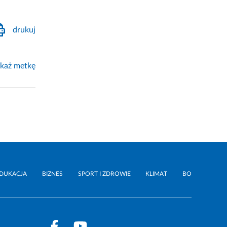
drukuj
każ metkę
DUKACJA
BIZNES
SPORT I ZDROWIE
KLIMAT
BO