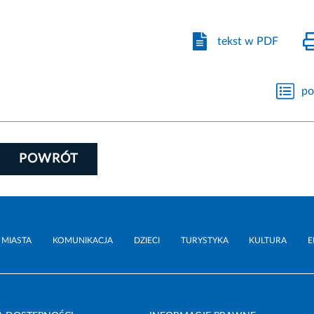
tekst w PDF
po
POWRÓT
 MIASTA
KOMUNIKACJA
DZIECI
TURYSTYKA
KULTURA
E