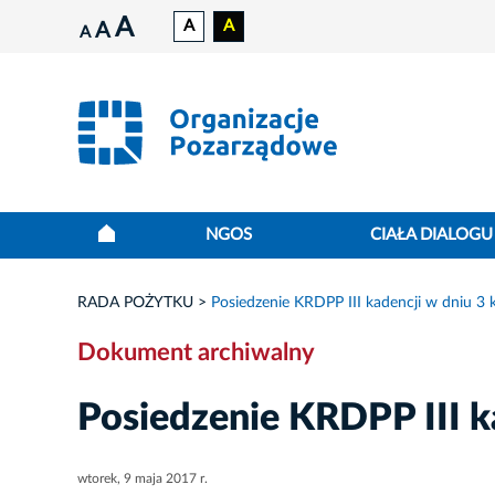
A
A
A
A
A
NGOS
CIAŁA DIALOGU
RADA POŻYTKU
Posiedzenie KRDPP III kadencji w dniu 3 k
Dokument archiwalny
Posiedzenie KRDPP III ka
wtorek, 9 maja 2017 r.