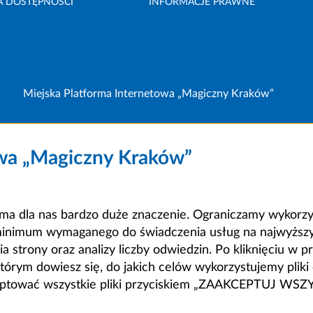
A DOSTĘPNOŚCI
INFORMACJE PRAWNE
Miejska Platforma Internetowa „Magiczny Kraków”
owa „Magiczny Kraków”
a dla nas bardzo duże znaczenie. Ograniczamy wykorzyst
minimum wymaganego do świadczenia usług na najwyższym
strony oraz analizy liczby odwiedzin. Po kliknięciu w pr
m dowiesz się, do jakich celów wykorzystujemy pliki c
ceptować wszystkie pliki przyciskiem „ZAAKCEPTUJ WS