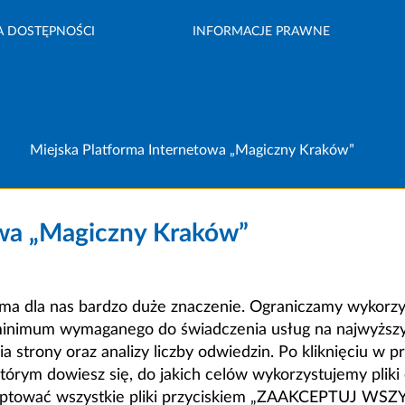
A DOSTĘPNOŚCI
INFORMACJE PRAWNE
Miejska Platforma Internetowa „Magiczny Kraków”
owa „Magiczny Kraków”
a dla nas bardzo duże znaczenie. Ograniczamy wykorzyst
minimum wymaganego do świadczenia usług na najwyższym
strony oraz analizy liczby odwiedzin. Po kliknięciu w pr
m dowiesz się, do jakich celów wykorzystujemy pliki c
ceptować wszystkie pliki przyciskiem „ZAAKCEPTUJ WS