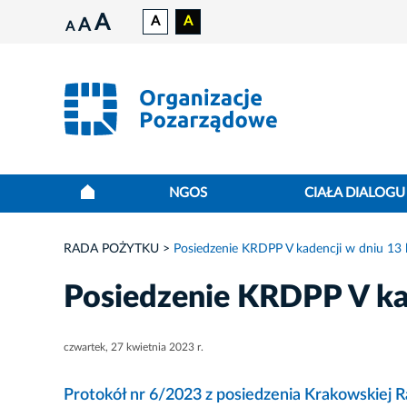
A
A
A
A
A
NGOS
CIAŁA DIALOGU
RADA POŻYTKU
Posiedzenie KRDPP V kadencji w dniu 13 l
Posiedzenie KRDPP V kad
czwartek, 27 kwietnia 2023 r.
Protokół nr 6/2023 z posiedzenia Krakowskiej Ra