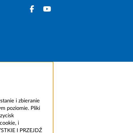
anie i zbieranie
 poziomie. Pliki
zycisk
ookie, i
ZYSTKIE I PRZEJDŹ