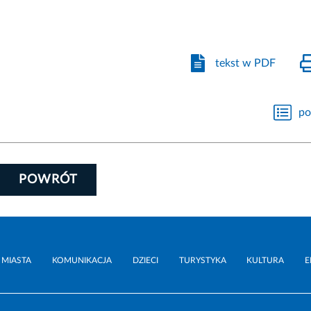
tekst w PDF
po
POWRÓT
 MIASTA
KOMUNIKACJA
DZIECI
TURYSTYKA
KULTURA
E