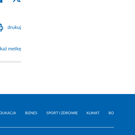
drukuj
każ metkę
DUKACJA
BIZNES
SPORT I ZDROWIE
KLIMAT
BO