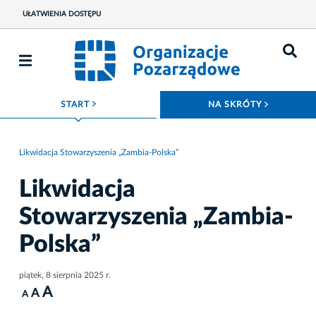
UŁATWIENIA DOSTĘPU
ROZWIŃ MENU
ROZWIŃ
START
NA SKRÓTY
Likwidacja Stowarzyszenia „Zambia-Polska”
Likwidacja
Stowarzyszenia „Zambia-
Polska”
piątek, 8 sierpnia 2025 r.
A
A
A