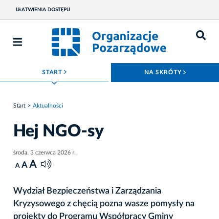
UŁATWIENIA DOSTĘPU
ROZWIŃ MENU
ROZWIŃ
START
NA SKRÓTY
Start
Aktualności
Hej NGO-sy
środa, 3 czerwca 2026 r.
A
A
A
Wydział Bezpieczeństwa i Zarządzania
Kryzysowego z chęcią pozna wasze pomysły na
projekty do Programu Współpracy Gminy