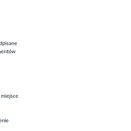
dpisane
umentów
, miejsce
enie