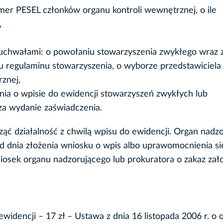
umer PESEL członków organu kontroli wewnętrznej, o ile
,
z uchwałami: o powołaniu stowarzyszenia zwykłego wraz 
iu regulaminu stowarzyszenia, o wyborze przedstawiciela
znej,
ia o wpisie do ewidencji stowarzyszeń zwykłych lub
za wydanie zaświadczenia.
ąć działalność z chwilą wpisu do ewidencji. Organ nadz
od dnia złożenia wniosku o wpis albo uprawomocnienia si
iosek organu nadzorującego lub prokuratora o zakaz zał
idencji – 17 zł – Ustawa z dnia 16 listopada 2006 r. o 