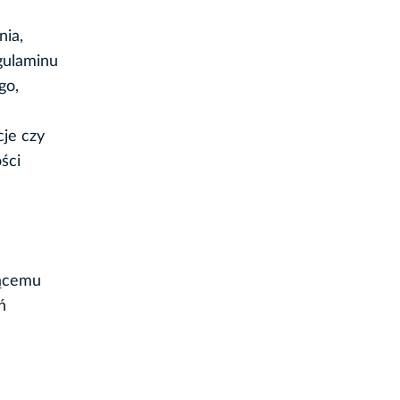
nia,
gulaminu
go,
je czy
ści
jącemu
ń