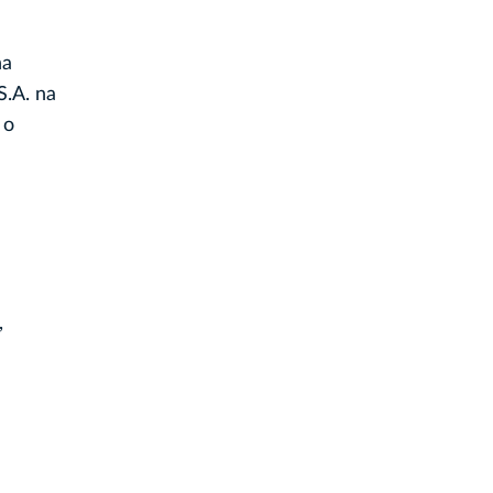
na
.A. na
 o
,