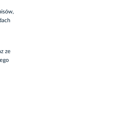
pisów,
dach
az ze
łego