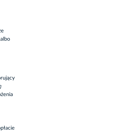
ze
 albo
orujący
ę
ożenia
opłacie