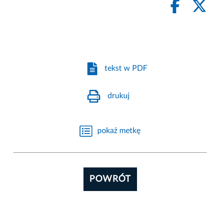
tekst w PDF
drukuj
pokaż metkę
POWRÓT