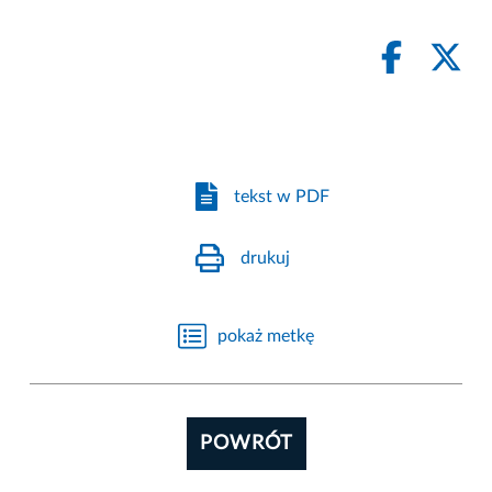
tekst w PDF
drukuj
pokaż metkę
POWRÓT