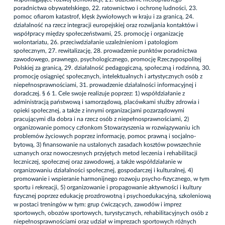
poradnictwa obywatelskiego, 22. ratownictwo i ochronę ludności, 23.
pomoc ofiarom katastrof, klęsk żywiołowych w kraju i za granicą, 24.
działalność na rzecz integracji europejskiej oraz rozwijania kontaktów i
współpracy między społeczeństwami, 25. promocję i organizację
wolontariatu, 26. przeciwdziałanie uzależnieniom i patologiom
społecznym, 27. rewitalizację, 28. prowadzenie punktów poradnictwa
zawodowego, prawnego, psychologicznego, promocję Rzeczypospolitej
Polskiej za granicą, 29. działalność pedagogiczną, społeczną i rodzinną, 30.
promocję osiągnięć społecznych, intelektualnych i artystycznych osób z
niepełnosprawnościami, 31. prowadzenie działalności informacyjnej i
doradczej. § 6 1. Cele swoje realizuje poprzez: 1) współdziałanie z
administracją państwową i samorządową, placówkami służby zdrowia i
opieki społecznej, a także z innymi organizacjami pozarządowymi
pracującymi dla dobra i na rzecz osób z niepełnosprawnościami, 2)
organizowanie pomocy członkom Stowarzyszenia w rozwiązywaniu ich
problemów życiowych poprzez informację, pomoc prawną i socjalno-
bytową, 3) finansowanie na ustalonych zasadach kosztów powszechnie
uznanych oraz nowoczesnych przyjętych metod leczenia i rehabilitacji
leczniczej, społecznej oraz zawodowej, a także współdziałanie w
organizowaniu działalności społecznej, gospodarczej i kulturalnej, 4)
promowanie i wspieranie harmonijnego rozwoju psycho-fizycznego, w tym
sportu i rekreacji, 5) organizowanie i propagowanie aktywności i kultury
fizycznej poprzez edukację prozdrowotną i psychoedukacyjną, szkoleniową
w postaci treningów w tym: grup ćwiczących, zawodów i imprez
sportowych, obozów sportowych, turystycznych, rehabilitacyjnych osób z
niepełnosprawnościami oraz udział w imprezach sportowych różnych