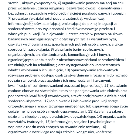
szczebli, aktywny wypoczynek, 6) organizowanie pomocy mającej na celu
przeciwdziałanie uczuciu rezygnacji, bezwartościowości, osamotnienia i
bezradności, szczególnie wśród osób najciężej poszkodowanych i ubogich,
7) prowadzenie działalności popularyzatorskiej, wydawniczej,
informacyjno-uświadamiającej, zmierzającej do pełnej integracji ze
społeczeństwem przy wykorzystaniu środków masowego przekazu i
własnych publikacji, 8) inicjowanie i uczestniczenie w pracach naukowo-
badawczych oraz legislacyjnych dotyczących życia i warunków bytu,
oświaty i wychowania oraz specyficznych potrzeb osób chorych, a także
sposobu ich zaspokajania, 9) ujawnianie barier społecznych,
organizacyjnych, architektonicznych, komunikacyjnych i innych,
ograniczających kontakt osób z niepełnosprawnościami ze środowiskiem i
utrudniających im rehabilitację oraz występowanie do kompetentnych
władz z wnioskami o ich usunięcie, 10) opracowywanie adekwatnych
rozwiązań problemu dostępu osób ze stwardnieniem rozsianym do różnego
rodzaju stanowisk pracy zgodnie z ich możliwościami fizycznymi,
kwalifikacjami i zainteresowaniami oraz zasad jego realizacji, 11) ułatwianie
osobom chorym na stwardnienie rozsiane podejmowania zatrudnienia oraz
podnoszenia kwalifikacji zawodowych, a także podejmowania działalności
społeczno-użytecznej, 12) opiniowanie i inicjowanie produkcji sprzętu
ortopedycznego i rehabilitacyjnego niezbędnego lub usprawniającego życie
codzienne i pracę osób z niepełnosprawnościami, 13) działania z zakresu
udzielania nieodpłatnego poradnictwa obywatelskiego, 14) organizowanie
warsztatów twórczych, 15) informacyjne, socjalne i psychologiczne
wspieranie rodzin osób chorych na stwardnienie rozsiane, 16)
organizowanie wszelkiego rodzaju szkoleń, kongresów, konferencji,