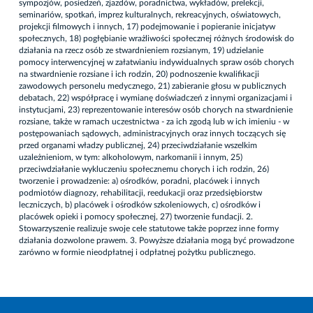
sympozjów, posiedzeń, zjazdów, poradnictwa, wykładów, prelekcji,
seminariów, spotkań, imprez kulturalnych, rekreacyjnych, oświatowych,
projekcji filmowych i innych, 17) podejmowanie i popieranie inicjatyw
społecznych, 18) pogłębianie wrażliwości społecznej różnych środowisk do
działania na rzecz osób ze stwardnieniem rozsianym, 19) udzielanie
pomocy interwencyjnej w załatwianiu indywidualnych spraw osób chorych
na stwardnienie rozsiane i ich rodzin, 20) podnoszenie kwalifikacji
zawodowych personelu medycznego, 21) zabieranie głosu w publicznych
debatach, 22) współpracę i wymianę doświadczeń z innymi organizacjami i
instytucjami, 23) reprezentowanie interesów osób chorych na stwardnienie
rozsiane, także w ramach uczestnictwa - za ich zgodą lub w ich imieniu - w
postępowaniach sądowych, administracyjnych oraz innych toczących się
przed organami władzy publicznej, 24) przeciwdziałanie wszelkim
uzależnieniom, w tym: alkoholowym, narkomanii i innym, 25)
przeciwdziałanie wykluczeniu społecznemu chorych i ich rodzin, 26)
tworzenie i prowadzenie: a) ośrodków, poradni, placówek i innych
podmiotów diagnozy, rehabilitacji, reedukacji oraz przedsiębiorstw
leczniczych, b) placówek i ośrodków szkoleniowych, c) ośrodków i
placówek opieki i pomocy społecznej, 27) tworzenie fundacji. 2.
Stowarzyszenie realizuje swoje cele statutowe także poprzez inne formy
działania dozwolone prawem. 3. Powyższe działania mogą być prowadzone
zarówno w formie nieodpłatnej i odpłatnej pożytku publicznego.