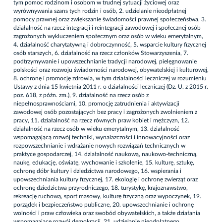
tym pomoc rodzinom i osobom w trudnej sytuacji życiowej oraz
wyrównywania szans tych rodzin i osób, 2. udzielanie nieodpłatnej
pomocy prawnej oraz zwiększanie świadomości prawnej społeczeństwa, 3.
działalność na rzecz integracji i reintegracji zawodowej i społecznej osób
zagrożonych wykluczeniem społecznym oraz osób w wieku emerytalnym,
4. działalność charytatywną i dobroczynność, 5. wsparcie kultury fizycznej
osób starszych, 6. działalność na rzecz członków Stowarzyszenia, 7.
podtrzymywanie i upowszechnianie tradycji narodowej, pielęgnowanie
polskości oraz rozwoju świadomości narodowej, obywatelskiej i kulturowej,
8. ochronę i promocję zdrowia, w tym działalności leczniczej w rozumieniu
Ustawy z dnia 15 kwietnia 2011 r. o działalności leczniczej (Dz. U. z 2015 r.
poz. 618, z późn. zm.), 9. działalność na rzecz osób z
niepełnosprawnościami, 10. promocję zatrudnienia i aktywizacji
zawodowej osób pozostających bez pracy i zagrożonych zwolnieniem z
pracy, 11. działalność na rzecz równych praw kobiet i mężczyzn, 12.
działalność na rzecz osób w wieku emerytalnym, 13. działalność
wspomagającą rozwój techniki, wynalazczości i innowacyjności oraz
rozpowszechnianie i wdrażanie nowych rozwiązań technicznych w
praktyce gospodarczej, 14. działalność naukową, naukowo-techniczną,
naukę, edukację, oświatę, wychowanie i szkolenie, 15. kulturę, sztukę,
ochronę dóbr kultury i dziedzictwa narodowego, 16. wspierania i
upowszechniania kultury fizycznej, 17. ekologię i ochronę zwierząt oraz
ochronę dziedzictwa przyrodniczego, 18. turystykę, krajoznawstwo,
rekreację ruchową, sport masowy, kulturę fizyczną oraz wypoczynek, 19.
porządek i bezpieczeństwo publiczne, 20. upowszechnianie i ochronę
wolności i praw człowieka oraz swobód obywatelskich, a także działania
wspomagające rozwój demokracji, 21. udzielanie nieodpłatnego