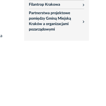
Filantrop Krakowa
rozwiń
Partnerstwa projektowe
pomiędzy Gminą Miejską
rozwiń
Kraków a organizacjami
pozarządowymi
na