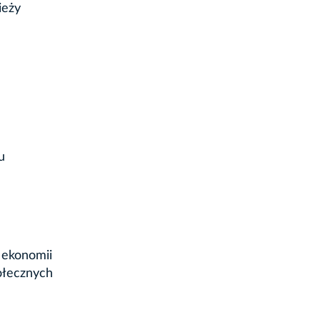
ieży
u
 ekonomii
ołecznych