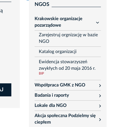
NGOS
ją
Krakowskie organizacje
rozwiń
pozarządowe
Zarejestruj orgnizację w bazie
NGO
Katalog organizacji
Ewidencja stowarzyszeń
zwykłych od 20 maja 2016 r.
BIP
Współpraca GMK z NGO
rozwiń
AJ
Badania i raporty
rozwiń
Lokale dla NGO
rozwiń
Akcja społeczna Podzielmy się
rozwiń
ciepłem