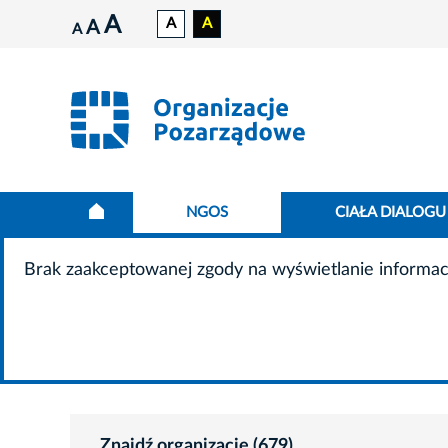
A
A
A
A
A
NGOS
CIAŁA DIALOGU
Brak zaakceptowanej zgody na wyświetlanie informac
Znajdź organizację (679)