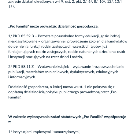
zakresie działań określonych w § 9, ust. 2, pkt. 2/, 6/, 8/, 10/, 12/, 13/ i
15/.
„Pro Familia" może prowadzić działalność gospodarczą:
1/ PKD 85.59.B – Pozostałe pozaszkolne formy edukacji, gdzie indziej
niesklasyfikowane – organizowanie i prowadzenie szkoleń dla kandydatów
do pełnienia funkcji rodzin zastępczych wszystkich typów, już
funkcjonujących rodzin zastępczych, rodzin naturalnych dzieci oraz osób
i instytucji pracujących na rzecz dzieci i rodzin,
2/ PKD 58.11.Z – Wydawanie książek – wydawanie i rozpowszechnianie
publikacji, materiałów szkoleniowych, dydaktycznych, edukacyjnych
i informacyjnych.
Działalność gospodarcza, o której mowa w ust. 1 nie pokrywa się z
odpłatną działalnością pożytku publicznego prowadzoną przez „Pro
Familia".
W zakresie wykonywania zadań statutowych „Pro Familia" współpracuje
z:
1/ instytucjami rządowymi i samorządowymi,