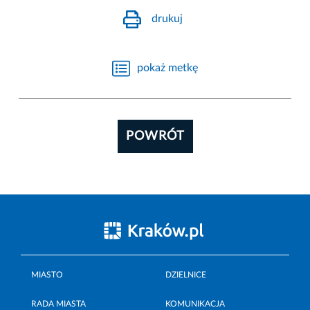
drukuj
pokaż metkę
POWRÓT
MIASTO
DZIELNICE
RADA MIASTA
KOMUNIKACJA