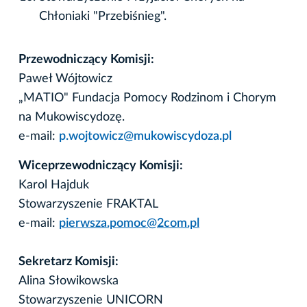
Chłoniaki "Przebiśnieg".
Przewodniczący Komisji:
Paweł Wójtowicz
„MATIO" Fundacja Pomocy Rodzinom i Chorym
na Mukowiscydozę.
e-mail:
p.wojtowicz@mukowiscydoza.pl
Wiceprzewodniczący Komisji:
Karol Hajduk
Stowarzyszenie FRAKTAL
e-mail:
pierwsza.pomoc@2com.pl
Sekretarz Komisji:
Alina Słowikowska
Stowarzyszenie UNICORN