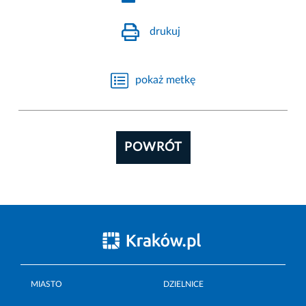
drukuj
pokaż metkę
POWRÓT
MIASTO
DZIELNICE