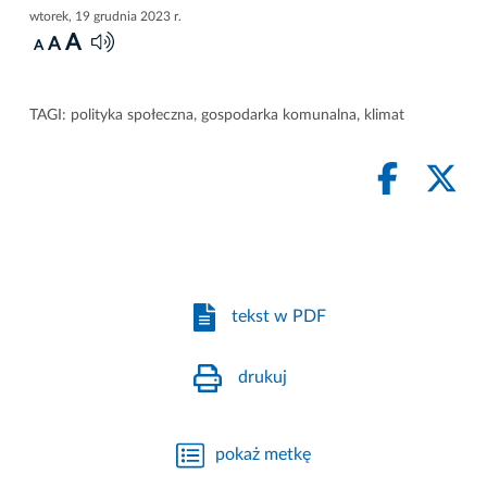
wtorek, 19 grudnia 2023 r.
A
A
A
TAGI:
polityka społeczna
,
gospodarka komunalna
,
klimat
tekst w PDF
drukuj
pokaż metkę