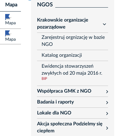
NGOS
Mapa
Krakowskie organizacje
Mapa
rozwiń
pozarządowe
Zarejestruj orgnizację w bazie
Mapa
NGO
Katalog organizacji
Ewidencja stowarzyszeń
zwykłych od 20 maja 2016 r.
BIP
Współpraca GMK z NGO
rozwiń
Badania i raporty
rozwiń
Lokale dla NGO
rozwiń
Akcja społeczna Podzielmy się
rozwiń
ciepłem