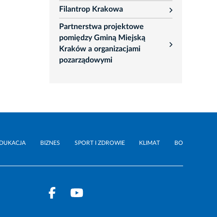
Filantrop Krakowa
rozwiń
Partnerstwa projektowe
pomiędzy Gminą Miejską
rozwiń
Kraków a organizacjami
pozarządowymi
DUKACJA
BIZNES
SPORT I ZDROWIE
KLIMAT
BO