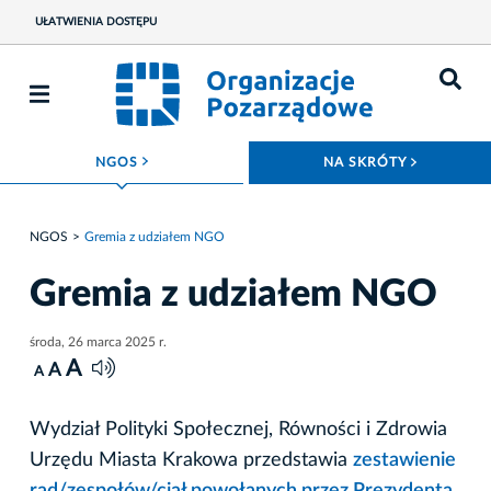
UŁATWIENIA DOSTĘPU
ROZWIŃ MENU
ROZWIŃ
NGOS
NA SKRÓTY
NGOS
Gremia z udziałem NGO
Gremia z udziałem NGO
środa, 26 marca 2025 r.
A
A
A
Wydział Polityki Społecznej, Równości i Zdrowia
Urzędu Miasta Krakowa przedstawia
zestawienie
rad/zespołów/ciał powołanych przez Prezydenta