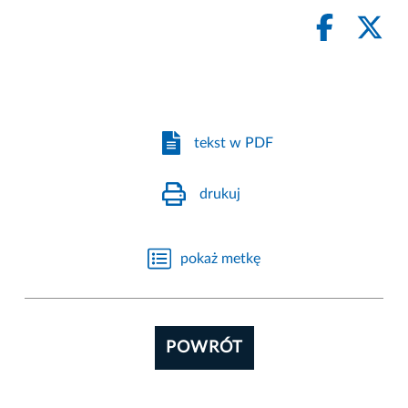
tekst w PDF
drukuj
pokaż metkę
POWRÓT