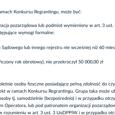
ramach Konkursu Regrantingu, może być:
zacja pozarządowa lub podmiot wymieniony w art. 3 ust. 
stępujące wymogi formalne:
 Sądowego lub innego rejestru nie wcześniej niż 60 mies
ńczony rok obrotowy), nie przekroczył 50 000,00 zł
.
oletnie osoby fizyczne posiadające pełną zdolność do cz
jekt w ramach Konkursu Regrantingu. Grupa taka może u
posoby tj. samodzielnie (bezpośrednio) i w przypadku otr
m Operatora, lub pod patronatem organizacji pozarządo
t w rozumieniu w art. 3 ust. 3 UoDPPiW i w przypadku ot