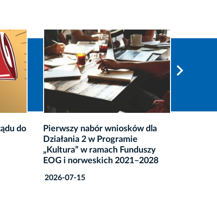
 dla
3. edycja konkursu i kampanii
Korzeni
Leczmy z troską!
2026-07
szy
2026-07-15
2028