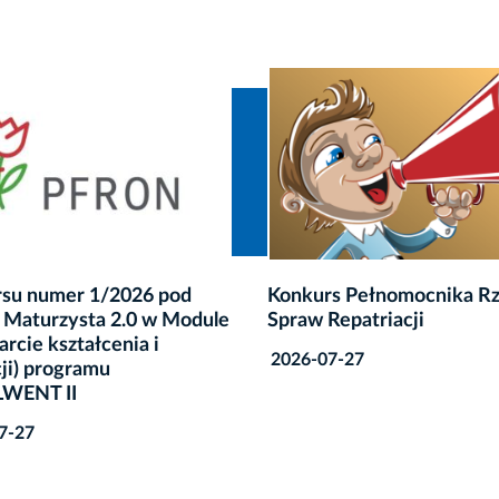
s Pełnomocnika Rządu do
Pierwszy nabór wniosków
Repatriacji
Działania 2 w Programie
„Kultura” w ramach Fundu
7-27
EOG i norweskich 2021–
2026-07-15