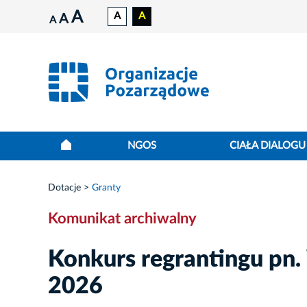
A
A
A
A
A
NGOS
CIAŁA DIALOGU
Dotacje
Granty
Komunikat archiwalny
Konkurs regrantingu pn.
2026