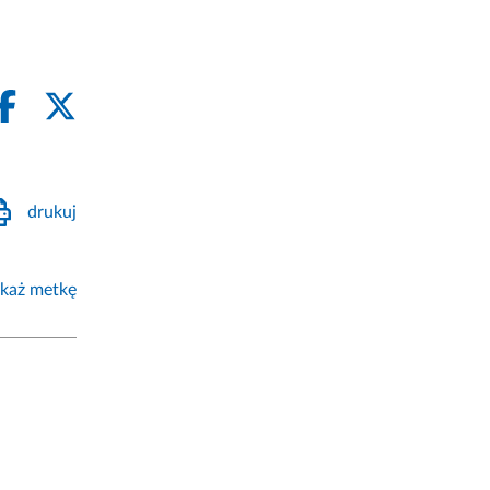
drukuj
każ metkę