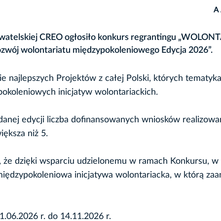
A
watelskiej CREO ogłosiło konkurs regrantingu „WOLON
zwój wolontariatu międzypokoleniowego Edycja 2026”.
e najlepszych Projektów z całej Polski, których tematyk
okoleniowych inicjatyw wolontariackich.
danej edycji liczba dofinansowanych wniosków realizow
ększa niż 5.
ć, że dzięki wsparciu udzielonemu w ramach Konkursu, 
iędzypokoleniowa inicjatywa wolontariacka, w którą zaa
.06.2026 r. do 14.11.2026 r.