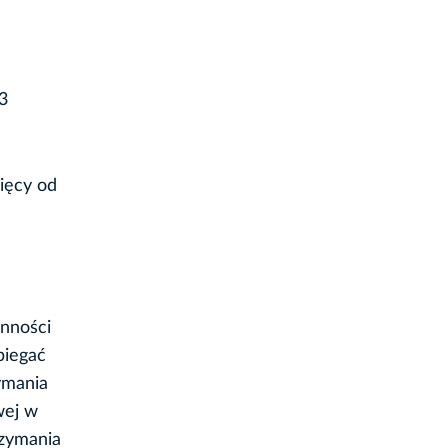
3
ięcy od
ynności
biegać
zymania
wej w
rzymania