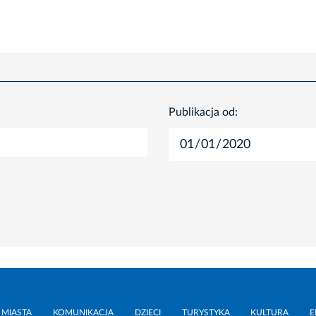
Publikacja od:
 MIASTA
KOMUNIKACJA
DZIECI
TURYSTYKA
KULTURA
E