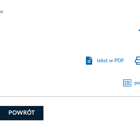
at
tekst w PDF
po
POWRÓT