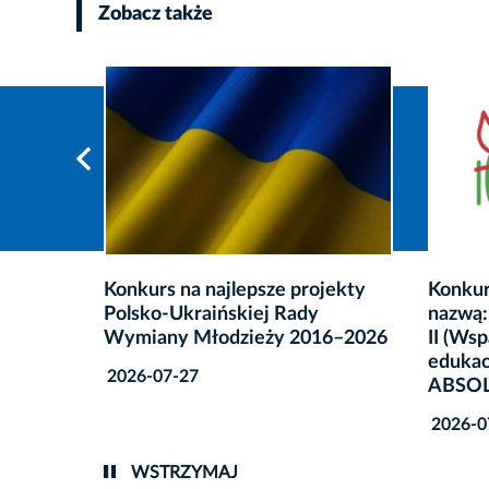
Zobacz także
jekty
Konkursu numer 1/2026 pod
Konkur
nazwą: Maturzysta 2.0 w Module
Spraw 
16–2026
II (Wsparcie kształcenia i
2026-0
edukacji) programu
ABSOLWENT II
2026-07-27
WSTRZYMAJ