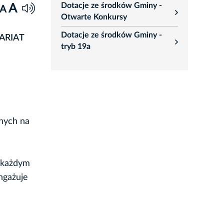
Dotacje ze środków Gminy -
A
A
rozwiń
Otwarte Konkursy
Dotacje ze środków Gminy -
TARIAT
rozwiń
tryb 19a
a
anych na
w każdym
ngażuje