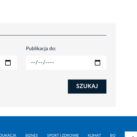
Publikacja do:
SZUKAJ
DUKACJA
BIZNES
SPORT I ZDROWIE
KLIMAT
BO