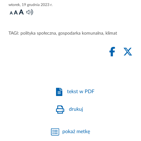
wtorek, 19 grudnia 2023 r.
A
A
A
TAGI:
polityka społeczna
,
gospodarka komunalna
,
klimat
tekst w PDF
drukuj
pokaż metkę