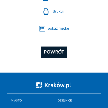
drukuj
pokaż metkę
POWRÓT
MIASTO
DZIELNICE