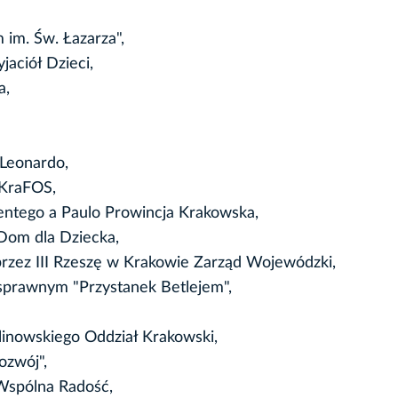
im. Św. Łazarza",
aciół Dzieci,
a,
Leonardo,
 KraFOS,
entego a Paulo Prowincja Krakowska,
Dom dla Dziecka,
zez III Rzeszę w Krakowie Zarząd Wojewódzki,
prawnym "Przystanek Betlejem",
inowskiego Oddział Krakowski,
ozwój",
Wspólna Radość,