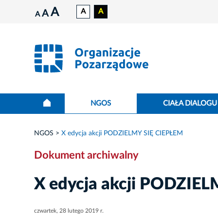
A
A
A
A
A
NGOS
CIAŁA DIALOGU
NGOS
X edycja akcji PODZIELMY SIĘ CIEPŁEM
Dokument archiwalny
X edycja akcji PODZIE
czwartek, 28 lutego 2019 r.