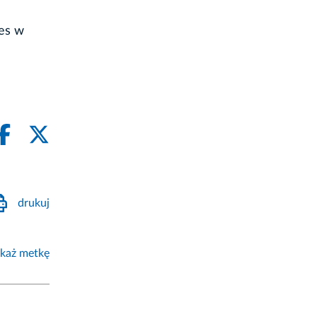
des w
drukuj
każ metkę