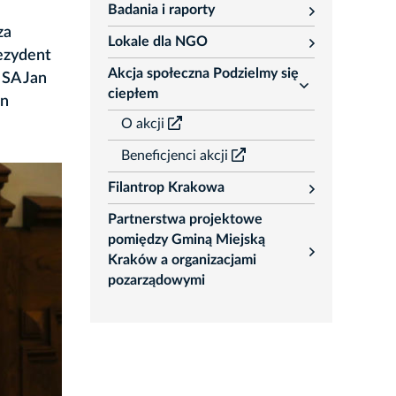
Badania i raporty
rozwiń
za
Lokale dla NGO
rozwiń
rezydent
Akcja społeczna Podzielmy się
 SA Jan
rozwiń
ciepłem
in
O akcji
Beneficjenci akcji
Filantrop Krakowa
rozwiń
Partnerstwa projektowe
pomiędzy Gminą Miejską
rozwiń
Kraków a organizacjami
pozarządowymi