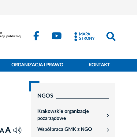
MAPA
STRONY
ORGANIZACJA I PRAWO
KONTAKT
NGOS
Krakowskie organizacje
rozwiń
pozarządowe
A
Współpraca GMK z NGO
A
rozwiń