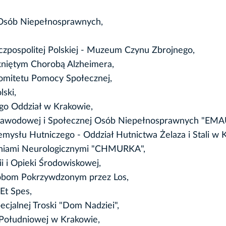
 Osób Niepełnosprawnych,
pospolitej Polskiej - Muzeum Czynu Zbrojnego,
niętym Chorobą Alzheimera,
omitetu Pomocy Społecznej,
ski,
go Oddział w Krakowie,
ji Zawodowej i Społecznej Osób Niepełnosprawnych "EMA
mysłu Hutniczego - Oddział Hutnictwa Żelaza i Stali w 
zeniami Neurologicznymi "CHMURKA",
i i Opieki Środowiskowej,
obom Pokrzywdzonym przez Los,
Et Spes,
ecjalnej Troski "Dom Nadziei",
 Południowej w Krakowie,