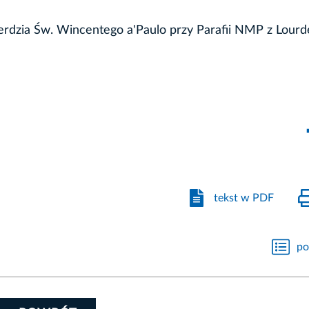
rdzia Św. Wincentego a'Paulo przy Parafii NMP z Lour
tekst w PDF
po