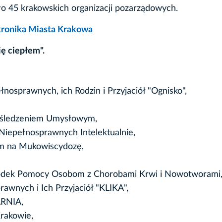
o 45 krakowskich organizacji pozarządowych.
kronika Miasta Krakowa
ię ciepłem".
nosprawnych, ich Rodzin i Przyjaciół "Ognisko",
ośledzeniem Umysłowym,
 Niepełnosprawnych Intelektualnie,
m na Mukowiscydozę,
środek Pomocy Osobom z Chorobami Krwi i Nowotworami
awnych i Ich Przyjaciół "KLIKA",
ARNIA,
rakowie,