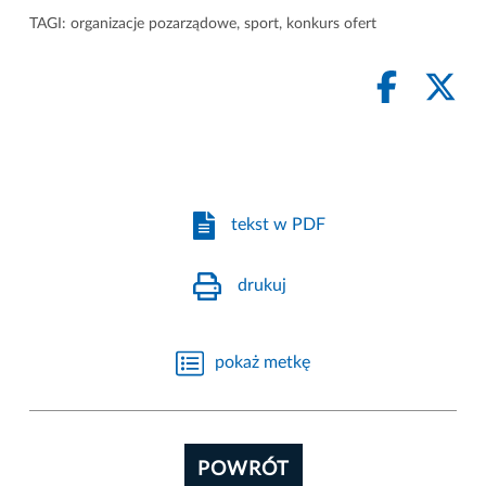
TAGI:
organizacje pozarządowe
,
sport
,
konkurs ofert
tekst w PDF
drukuj
pokaż metkę
POWRÓT