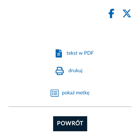
tekst w PDF
drukuj
pokaż metkę
POWRÓT