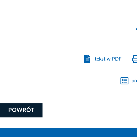
tekst w PDF
po
POWRÓT