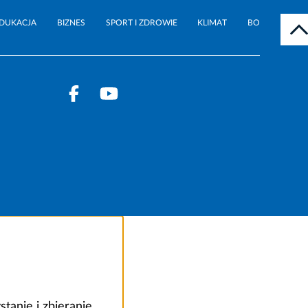
DUKACJA
BIZNES
SPORT I ZDROWIE
KLIMAT
BO
anie i zbieranie