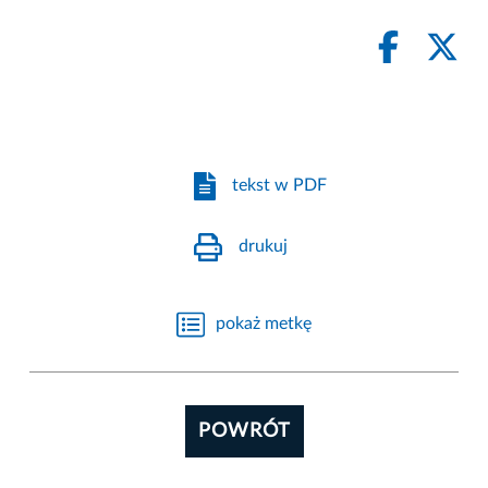
tekst w PDF
drukuj
pokaż metkę
POWRÓT