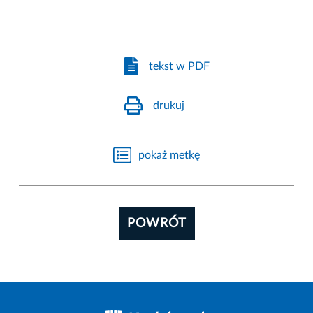
tekst w PDF
drukuj
pokaż metkę
POWRÓT