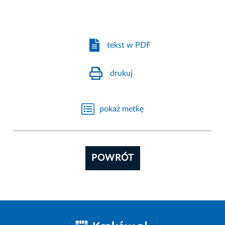
tekst w PDF
drukuj
pokaż metkę
POWRÓT