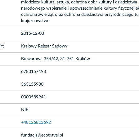
młodzieży kultura, sztuka, ochrona dóbr kultury i dziedzictwa
narodowego wspieranie i upowszechnianie kultury fizycznej ek
ochrona zwierząt oraz ochrona dziedzictwa przyrodniczego tur
krajoznawstwo
2015-12-03
Y:
Krajowy Rejestr Sądowy
Bulwarowa 35d/42, 31-751 Kraków
6783157493
363155980
0000589941
NIE
+48126813692
fundacja@ecotravel.pl