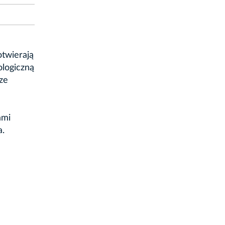
otwierają
logiczną
ze
ami
a.