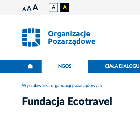
A
A
A
A
A
NGOS
CIAŁA DIALOGU
Wyszukiwarka organizacji pozarządowych
Fundacja Ecotravel