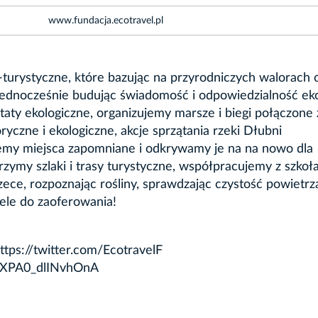
www.fundacja.ecotravel.pl
urystyczne, które bazując na przyrodniczych walorach 
ednocześnie budując świadomość i odpowiedzialność eko
aty ekologiczne, organizujemy marsze i biegi połączone 
ryczne i ekologiczne, akcje sprzątania rzeki Dłubni
my miejsca zapomniane i odkrywamy je na na nowo dla
zymy szlaki i trasy turystyczne, współpracujemy z szkoł
ece, rozpoznając rośliny, sprawdzając czystość powietrz
le do zaoferowania!
tps://twitter.com/EcotravelF
_XPA0_dlINvhOnA