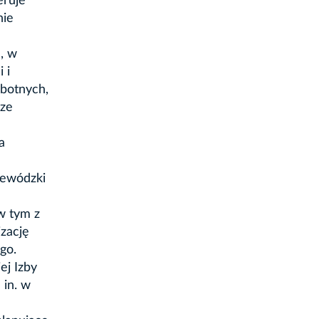
eruje
nie
, w
 i
obotnych,
 ze
a
jewódzki
a
w tym z
zację
go.
ej Izby
 in. w