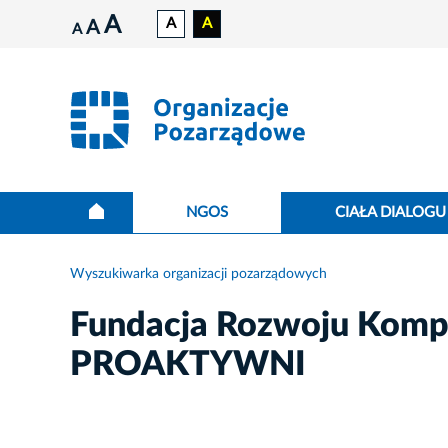
A
A
A
A
A
NGOS
CIAŁA DIALOGU
Wyszukiwarka organizacji pozarządowych
Fundacja Rozwoju Kompet
PROAKTYWNI