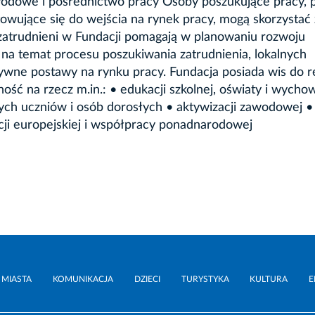
owe i pośrednictwo pracy Osoby poszukujące pracy, p
otowujące się do wejścia na rynek pracy, mogą skorzystać 
trudnieni w Fundacji pomagają w planowaniu rozwoju
 na temat procesu poszukiwania zatrudnienia, lokalnych
wne postawy na rynku pracy. Fundacja posiada wis do r
ność na rzecz m.in.: • edukacji szkolnej, oświaty i wycho
ch uczniów i osób dorosłych • aktywizacji zawodowej •
cji europejskiej i współpracy ponadnarodowej
 MIASTA
KOMUNIKACJA
DZIECI
TURYSTYKA
KULTURA
E