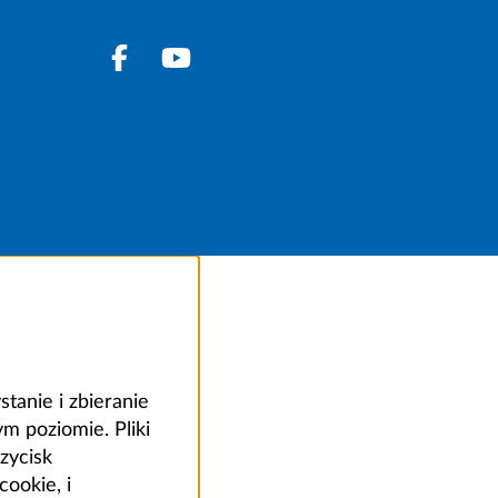
anie i zbieranie
 poziomie. Pliki
zycisk
ookie, i