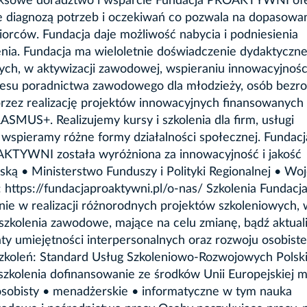
pleksowe doradztwo i wsparcie Fundacja PROAKTYWNI of
e diagnozą potrzeb i oczekiwań co pozwala na dopasowa
orców. Fundacja daje możliwość nabycia i podniesienia
nia. Fundacja ma wieloletnie doświadczenie dydaktyczne
ch, w aktywizacji zawodowej, wspieraniu innowacyjności
kresu poradnictwa zawodowego dla młodzieży, osób bezr
rzez realizację projektów innowacyjnych finansowanych
SMUS+. Realizujemy kursy i szkolenia dla firm, usługi
wspieramy różne formy działalności społecznej. Fundacj
AKTYWNI została wyróżniona za innowacyjność i jakość
ską • Ministerstwo Funduszy i Polityki Regionalnej • Wo
https://fundacjaproaktywni.pl/o-nas/ Szkolenia Fundacj
 w realizacji różnorodnych projektów szkoleniowych, 
olenia zawodowe, mające na celu zmianę, bądź aktuali
y umiejętności interpersonalnych oraz rozwoju osobiste
zkoleń: Standard Usług Szkoleniowo-Rozwojowych Polski
szkolenia dofinansowanie ze środków Unii Europejskiej m
 osobisty • menadżerskie • informatyczne w tym nauka