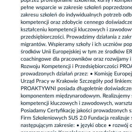
poprzez profesjonalne szkolenia, kursy i kom
pełne wsparcie w zakresie szkoleń poprzedzon
zakresu szkoleń do indywidualnych potrzeb odbi
kompetencji oraz zdobycie cennego doświadcze
kształceniu kompetencji kluczowych i zawodowy
przedsiębiorczości. Prowadzimy działania z za
migrantów. Wspieramy szkoły i ich uczniów pop
środków Unii Europejskiej w tym ze środków ERA
coachingowe dla pracowników oraz rozwijamy i 
Rozwoju Kompetencji i Przedsiębiorczości PRO
prowadzonych działań przez: • Komisję Europej
Urząd Pracy w Krakowie Szczegóły pod linkiem: 
PROAKTYWNI posiada długoletnie doświadczenie
komponentem międzynarodowym. Realizujemy szk
kompetencji kluczowych i zawodowych, warsztat
Posiadamy Certyfikację jakości prowadzonych s
Firm Szkoleniowych SUS 2.0 Fundacja realizuje 
następującym zakresie: • języki obce • rozwój