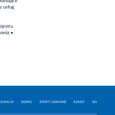
lanujące
z usług
ejestru
wania •
DUKACJA
BIZNES
SPORT I ZDROWIE
KLIMAT
BO