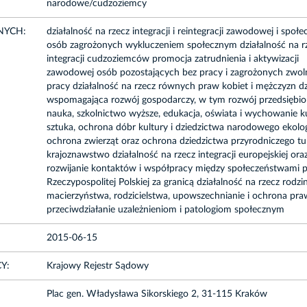
narodowe/cudzoziemcy
NYCH:
działalność na rzecz integracji i reintegracji zawodowej i społe
osób zagrożonych wykluczeniem społecznym działalność na r
integracji cudzoziemców promocja zatrudnienia i aktywizacji
zawodowej osób pozostających bez pracy i zagrożonych zwol
pracy działalność na rzecz równych praw kobiet i mężczyzn dz
wspomagająca rozwój gospodarczy, w tym rozwój przedsiębio
nauka, szkolnictwo wyższe, edukacja, oświata i wychowanie ku
sztuka, ochrona dóbr kultury i dziedzictwa narodowego ekolog
ochrona zwierząt oraz ochrona dziedzictwa przyrodniczego tur
krajoznawstwo działalność na rzecz integracji europejskiej ora
rozwijanie kontaktów i współpracy między społeczeństwami 
Rzeczypospolitej Polskiej za granicą działalność na rzecz rodzin
macierzyństwa, rodzicielstwa, upowszechnianie i ochrona pra
przeciwdziałanie uzależnieniom i patologiom społecznym
2015-06-15
Y:
Krajowy Rejestr Sądowy
Plac gen. Władysława Sikorskiego 2, 31-115 Kraków