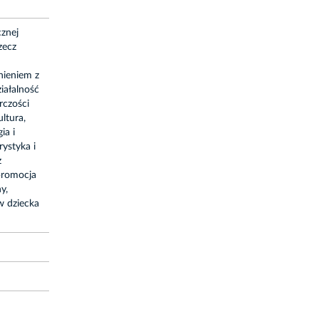
cznej
zecz
nieniem z
iałalność
rczości
ltura,
ia i
ystyka i
z
promocja
y,
w dziecka