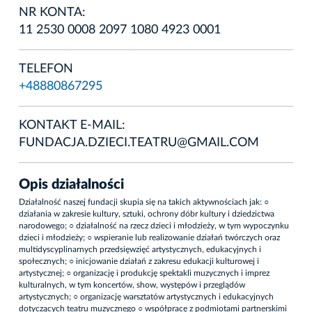
NR KONTA:
11 2530 0008 2097 1080 4923 0001
TELEFON
+48880867295
KONTAKT E-MAIL:
FUNDACJA.DZIECI.TEATRU@GMAIL.COM
Opis działalności
Działalność naszej fundacji skupia się na takich aktywnościach jak: ○
działania w zakresie kultury, sztuki, ochrony dóbr kultury i dziedzictwa
narodowego; ○ działalność na rzecz dzieci i młodzieży, w tym wypoczynku
dzieci i młodzieży; ○ wspieranie lub realizowanie działań twórczych oraz
multidyscyplinarnych przedsięwzięć artystycznych, edukacyjnych i
społecznych; ○ inicjowanie działań z zakresu edukacji kulturowej i
artystycznej; ○ organizację i produkcję spektakli muzycznych i imprez
kulturalnych, w tym koncertów, show, występów i przeglądów
artystycznych; ○ organizację warsztatów artystycznych i edukacyjnych
dotyczących teatru muzycznego ○ współpracę z podmiotami partnerskimi