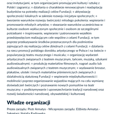
oraz instytucjami, w tym organizacjami promującymi kulturę i sztukę z
Polski i zagranicy; ○ działania o charakterze renowacyjnym i readaptację
budynków na potrzeby realizacji celów Fundacji; ○ aktywizację
społeczności lokalnych w zakresie rozwoju inicjatyw społecznych; ○
tworzenie warunków rozwoju twórczości młodego pokolenia: wspieranie i
promowanie młodych artystów; ○ stwarzanie warunków uczestnictwa w
kulturze osobom wykluczonym społecznie i osobom ze szczególnymi
potrzebami ○ inspirowanie, wspieranie i patronowanie wszelkim
przedsięwzięciom realizującym cele wspólne z celami Fundacji, w tym
poprzez przekazywanie środków przeznaczonych dla podmiotów
zajmujących się realizacją celów zbieżnych z celami Fundacji; ○ działania
na rzecz promocji polskiego dorobku artystycznego w Polsce i na świecie ○
popularyzację teatru muzycznego i musicalu; ○ organizację wydarzeń
artystycznych związanych z teatrem muzycznym, tańcem, muzyką, sztukami
audiowizualnymi; ○ produkcję materiałów filmowych, nagrań audio lub
audiowizualnych związanych z teatrem muzycznym; ○ wydawanie broszur,
plakatów, ulotek i innych materiałów piśmienniczych związanych z
działalnością statutową Fundacji ○ wspieranie międzykulturowości i
mobilności poprzez organizowanie wyjazdów mających na celu wymianę
doświadczeń twórczych i poznawanie nowych pomysłów na teatr
muzyczny; ○ podtrzymywanie i upowszechnianie tradycji narodowej oraz
rozwój świadomości narodowej, obywatelskiej i kulturowej
Władze organizacji
Prezes zarządu: Piotr Armatys - Wiceprezes zarządu: Elżbieta Armatys -
Sekretarz: Natalia Radiowska