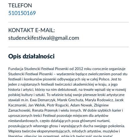
TELEFON
510150169
KONTAKT E-MAIL:
studenckifestiwal@gmail.com
Opis działalności
Fundacja Studencki Festiwal Piosenki od 2012 roku corocznie organizuje
Studencki Festiwal Piosenki – wydarzenie będące zwieńczeniem ponad stu
festiwali i konkursów piosenki odbywających się w całej Polsce. Jest to
jeden z najstarszych festiwali twórczości akademickiej w kraju, a jego
historia i artyści, którzy na nim debiutowali, na trwałe wpisali się w rozwój
polskiej kultury i sztuki. To właśnie tutaj swoje pierwsze kroki artystyczne
stawiali m.in. Ewa Demarczyk, Marek Grechuta, Maryla Rodowicz, Jacek
Kaczmarski, Jan Wołek, Piotr Rogucki, Adam Nowak, Zbigniew
Zamachowski, Renata Przemyk i wielu innych. W dobie szybkich karier i
uproszczonych treści Festiwal pozostaje miejscem dla artystów
niestandardowych, często działających poza głównymi nurtami,
poszukujących własnego głosu i wyrażających ducha swojego pokolenia.
Wspiera twórców eksperymentujących, młodych artystów, muzyków i
literatów, oferując im przestrzeń, gdzie ich twórczość może zostać