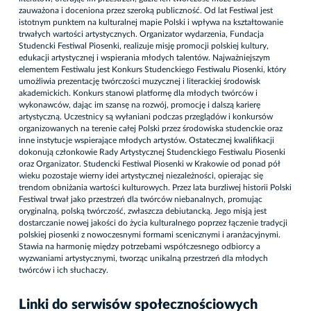
zauważona i doceniona przez szeroką publiczność. Od lat Festiwal jest
istotnym punktem na kulturalnej mapie Polski i wpływa na kształtowanie
trwałych wartości artystycznych. Organizator wydarzenia, Fundacja
Studencki Festiwal Piosenki, realizuje misję promocji polskiej kultury,
edukacji artystycznej i wspierania młodych talentów. Najważniejszym
elementem Festiwalu jest Konkurs Studenckiego Festiwalu Piosenki, który
umożliwia prezentację twórczości muzycznej i literackiej środowisk
akademickich. Konkurs stanowi platformę dla młodych twórców i
wykonawców, dając im szansę na rozwój, promocję i dalszą karierę
artystyczną. Uczestnicy są wyłaniani podczas przeglądów i konkursów
organizowanych na terenie całej Polski przez środowiska studenckie oraz
inne instytucje wspierające młodych artystów. Ostatecznej kwalifikacji
dokonują członkowie Rady Artystycznej Studenckiego Festiwalu Piosenki
oraz Organizator. Studencki Festiwal Piosenki w Krakowie od ponad pół
wieku pozostaje wierny idei artystycznej niezależności, opierając się
trendom obniżania wartości kulturowych. Przez lata burzliwej historii Polski
Festiwal trwał jako przestrzeń dla twórców niebanalnych, promując
oryginalną, polską twórczość, zwłaszcza debiutancką. Jego misją jest
dostarczanie nowej jakości do życia kulturalnego poprzez łączenie tradycji
polskiej piosenki z nowoczesnymi formami scenicznymi i aranżacyjnymi.
Stawia na harmonię między potrzebami współczesnego odbiorcy a
wyzwaniami artystycznymi, tworząc unikalną przestrzeń dla młodych
twórców i ich słuchaczy.
Linki do serwisów społecznościowych