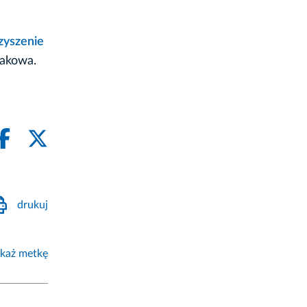
zyszenie
rakowa.
drukuj
każ metkę