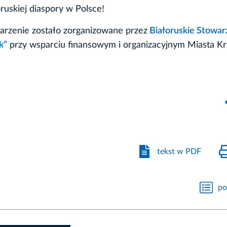
oruskiej diaspory w Polsce!
rzenie zostało zorganizowane przez
Białoruskie Stowar
k”
przy wsparciu finansowym i organizacyjnym Miasta K
tekst w PDF
po