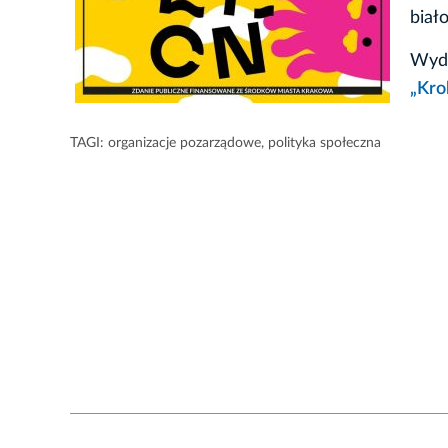
biał
Wyda
„Kro
TAGI:
organizacje pozarządowe
,
polityka społeczna