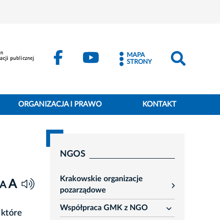
MAPA
STRONY
ORGANIZACJA I PRAWO
KONTAKT
NGOS
Krakowskie organizacje
A
A
rozwiń
pozarządowe
Współpraca GMK z NGO
rozwiń
 które