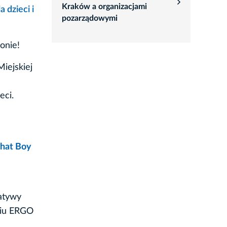
rozwiń
Kraków a organizacjami
 dzieci i
pozarządowymi
onie!
iejskiej
eci.
That Boy
atywy
rciu ERGO