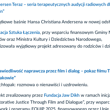
ersen Teraz – seria terapeutycznych audycji radiowych dla
in”
tkowe baśnie Hansa Christiana Andersena w nowej odsł
acja Sztuka Łączenia
, przy wsparciu finansowym Gminy M
ów oraz Ministra Kultury i Dziedzictwa Narodowego,
lizowała wyjątkowy projekt adresowany do rodziców i dzi
awiedliwość naprawcza przez film i dialog – pokaz filmu 
akowie”
chłopak: rozmowa o nienawiści i uzdrowieniu.
ekt zrealizowany przez
Fundacja Jaw Dikh
w ramach inicj
torative Justice Through Film and Dialogue”, przy wspa
ork i programu EQUIP 2025, finansowanego przez Unię