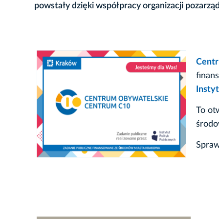
powstały dzięki współpracy organizacji pozarz
Centr
finan
Insty
To ot
środo
Spraw