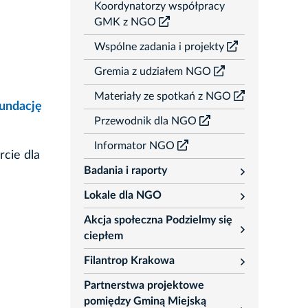
Koordynatorzy współpracy
GMK z NGO
Wspólne zadania i projekty
Gremia z udziałem NGO
Materiały ze spotkań z NGO
undację
Przewodnik dla NGO
Informator NGO
rcie dla
Badania i raporty
rozwiń
Lokale dla NGO
rozwiń
Akcja społeczna Podzielmy się
rozwiń
ciepłem
Filantrop Krakowa
rozwiń
Partnerstwa projektowe
pomiędzy Gminą Miejską