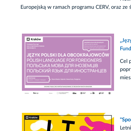
Europejską w ramach programu CERV, oraz ze 
„Jęz
Fund
Cel 
popr
mies
"Spo
Letn