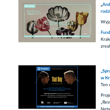
„
And
rodz
Wyją
Fund
Krak
zrea
„Spr
w Kr
Ten 
Proj
„Res
Netw