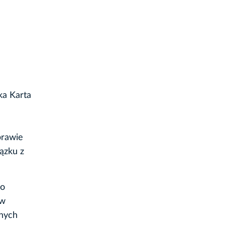
ka Karta
prawie
ązku z
go
 w
nnych