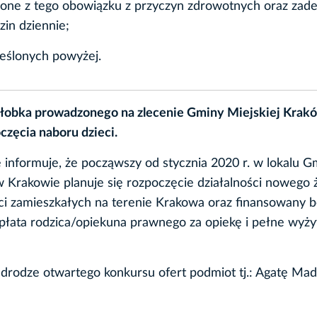
lnione z tego obowiązku z przyczyn zdrowotnych oraz zade
zin dziennie;
reślonych powyżej.
 żłobka prowadzonego na zlecenie Gminy Miejskiej Krak
częcia naboru dzieci.
e informuje, że począwszy od stycznia 2020 r. w lokalu G
w Krakowie planuje się rozpoczęcie działalności nowego 
eci zamieszkałych na terenie Krakowa oraz finansowany b
płata rodzica/opiekuna prawnego za opiekę i pełne wyż
rodze otwartego konkursu ofert podmiot tj.: Agatę Ma