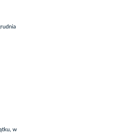
grudnia
ątku, w