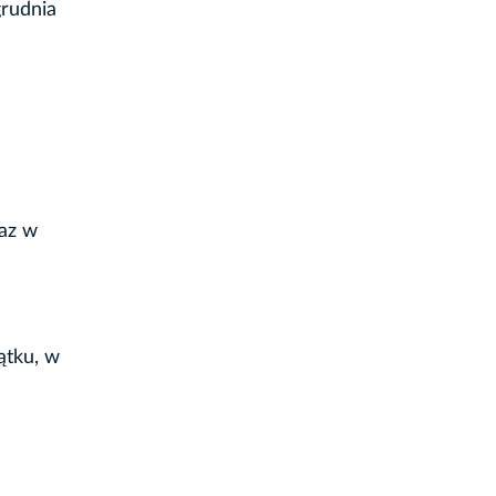
grudnia
raz w
ątku, w