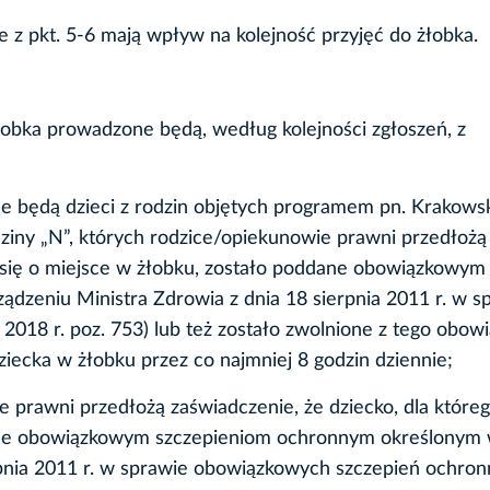
e z pkt. 5-6 mają wpływ na kolejność przyjęć do żłobka.
obka prowadzone będą, według kolejności zgłoszeń, z
ne będą dzieci z rodzin objętych programem pn. Krakows
iny „N”, których rodzice/opiekunowie prawni przedłożą
ją się o miejsce w żłobku, zostało poddane obowiązkowym
zeniu Ministra Zdrowia z dnia 18 sierpnia 2011 r. w s
018 r. poz. 753) lub też zostało zwolnione z tego obowi
iecka w żłobku przez co najmniej 8 godzin dziennie;
e prawni przedłożą zaświadczenie, że dziecko, dla które
ddane obowiązkowym szczepieniom ochronnym określonym
rpnia 2011 r. w sprawie obowiązkowych szczepień ochro