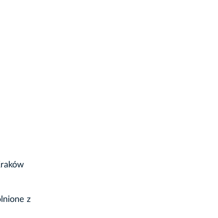
Kraków
lnione z