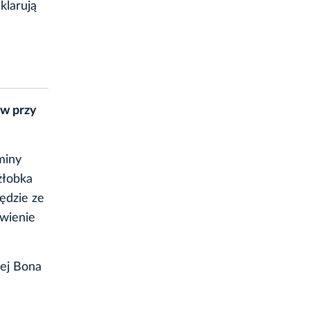
klarują
ów przy
miny
żłobka
ędzie ze
ywienie
dej Bona