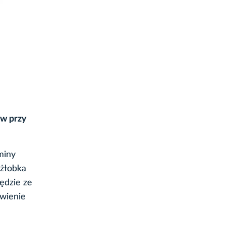
ów przy
miny
 żłobka
ędzie ze
ywienie