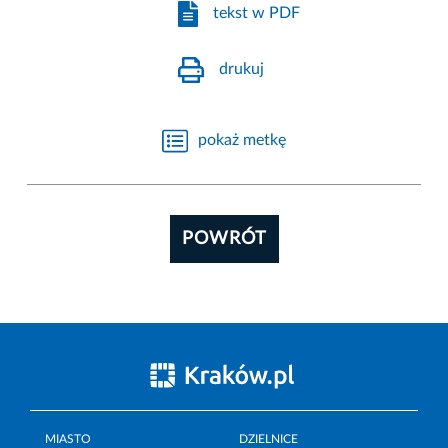
tekst w PDF
drukuj
pokaż metkę
POWRÓT
MIASTO
DZIELNICE